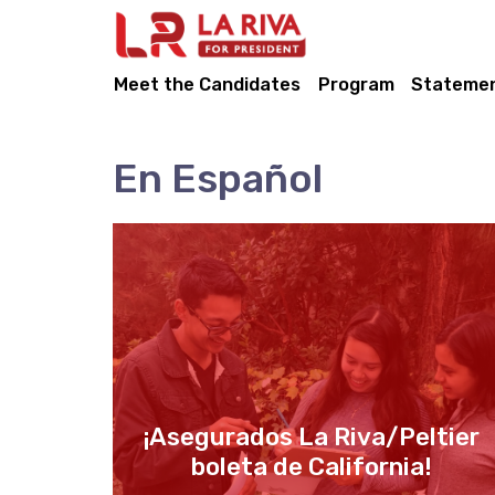
Meet the Candidates
Program
Stateme
En Español
¡Asegurados La Riva/Peltier
boleta de California!