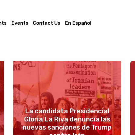
nts
Events
Contact Us
En Español
La candidata Presidencial
Gloria La Riva denuncia las
nuevas sanciones de Trump